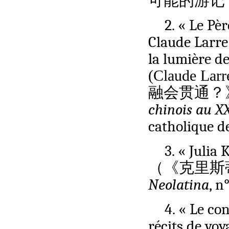
可能的游记
2. « Le Pè
Claude Larre 
la lumière de
(Claude 
融会贯通？》
chinois au XX
catholique de
3. « Julia
（《克里斯
Neolatina
, n
4. « Le co
récits de voy