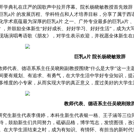
开学典礼在庄严的国歌声中拉开序幕。院长杨晓敏教授首先致辞
巨乳a片 的发展历程、学科特点和人才培养目标，分享了属于西
化学术底蕴最为深厚的巨乳a片 之一、广外专业最多的巨乳a片 
片 ，并鼓励全体新生“好好成长、好好学习、好好生活”，成为
现场演唱粤语歌《朋友》，对学生表示欢迎，并祝愿全体新生在
巨乳a片 院长杨晓敏致辞
教师代表、德语系系主任吴晓刚副教授围绕“什么是大学”这一主
间要有规划、有追求、有勇气，在大学生活中学好专业知识，提
多维度的小专家，从而实现大学的真正意义，度过美好的大学生
教师代表、德语系主任吴晓刚致
研究生新生代表李倩婷，本科生新生代表银一格、王子涵等三位
待，鼓励新生们共同努力，砥砺品格，博学笃志，发愤图强，孜
。在大学生涯结束之时，成为有知识、有情怀、有担当的新时代