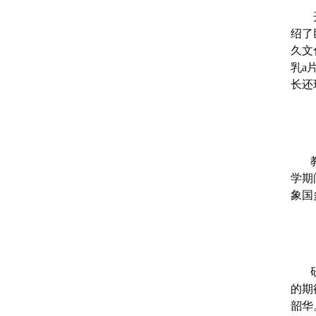
绍了
久文
乳a
长还
学期
象国
的期
韶华