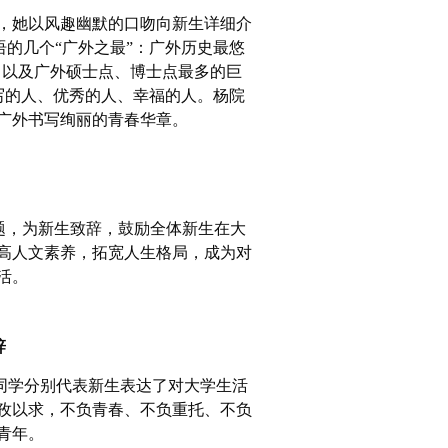
，她以风趣幽默的口吻向新生详细介
语的几个“广外之最”：广外历史最悠
、以及广外硕士点、博士点最多的巨
大写的人、优秀的人、幸福的人。杨院
广外书写绚丽的青春华章。
题，为新生致辞，鼓励全体新生在大
高人文素养，拓宽人生格局，成为对
活。
辞
同学分别代表新生表达了对大学生活
孜以求，不负青春、不负重托、不负
青年。