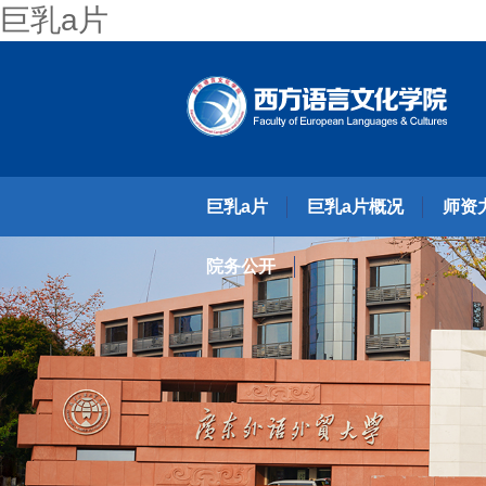
巨乳a片
巨乳a片
巨乳a片概况
师资
院务公开