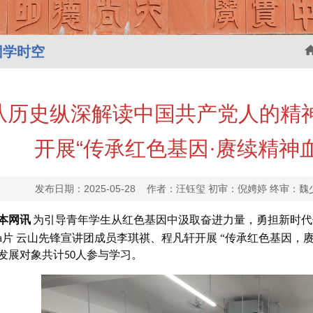
团学时空
从历史纵深解读中国共产党人的精
开展“传承红色基因·赓续精神
发布日期：2025-05-28 作者：汪钰玺 初审：倪娉婷 终审
本网讯
为引导青年学生从红色基因中汲取奋进力量，勇担新时代
a片 云山先锋宣讲团成员李琪祺、程凡轩开展 “传承红色基因，
发展对象共计
人参与学习。
50