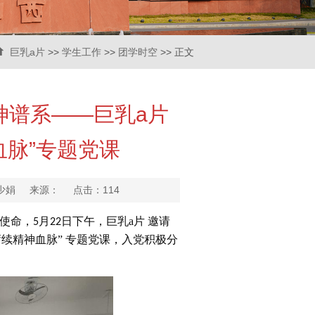
巨乳a片
>>
学生工作
>>
团学时空
>> 正文
神谱系——巨乳a片
血脉”专题党课
：魏少娟 来源： 点击：
114
使命，
月
日下午，巨乳a片 邀请
5
22
赓续精神血脉” 专题党课，入党积极分