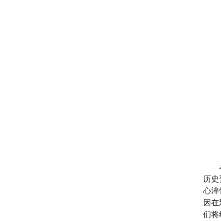
历史
心淬
因在
们将