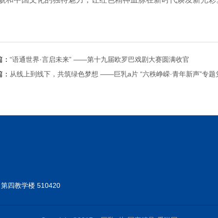
篇：
“语通世界·言启未来” ——第十九届欧罗巴戏剧大赛圆满收官
篇：
从线上到线下，共筑绿色梦想 ——巨乳a片 “六秩峥嵘·青年新声”专题
教学楼 510420